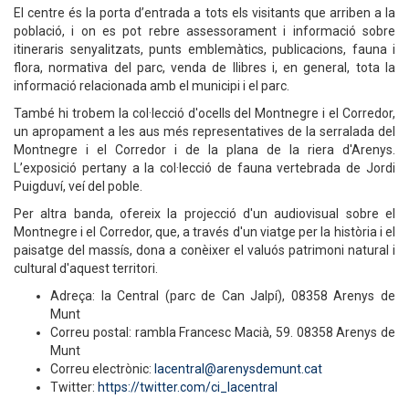
El centre és la porta d’entrada a tots els visitants que arriben a la
població, i on es pot rebre assessorament i informació sobre
itineraris senyalitzats, punts emblemàtics, publicacions, fauna i
flora, normativa del parc, venda de llibres i, en general, tota la
informació relacionada amb el municipi i el parc.
També hi trobem la col·lecció d'ocells del Montnegre i el Corredor,
un apropament a les aus més representatives de la serralada del
Montnegre i el Corredor i de la plana de la riera d'Arenys.
L’exposició pertany a la col·lecció de fauna vertebrada de Jordi
Puigduví, veí del poble.
Per altra banda, ofereix la projecció d'un audiovisual sobre el
Montnegre i el Corredor, que, a través d'un viatge per la història i el
paisatge del massís, dona a conèixer el valuós patrimoni natural i
cultural d'aquest territori.
Adreça: la Central (parc de Can Jalpí), 08358 Arenys de
Munt
Correu postal: rambla Francesc Macià, 59. 08358 Arenys de
Munt
Correu electrònic:
lacentral@arenysdemunt.cat
Twitter:
https://twitter.com/ci_lacentral