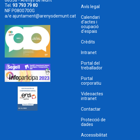
08358 - Arenys de Munt
Tel.
93 793 79 80
Avís legal
NIF P0800700G
a/e
ajuntament@arenysdemunt.cat
Calendari
d'actes i
ocupació
d'espais
Crèdits
Intranet
Portal del
treballador
Portal
corporatiu
Videoactes
intranet
Contactar
Protecció de
dades
Accessibilitat