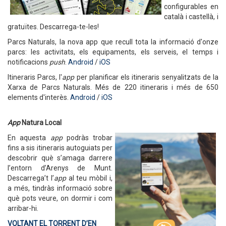
configurables en
català i castellà, i
gratuïtes. Descarrega-te-les!
Parcs Naturals, la nova app que recull tota la informació d'onze
parcs: les activitats, els equipaments, els serveis, el temps i
notificacions
push
.
Android
/
iOS
Itineraris Parcs, l'
app
per planificar els itineraris senyalitzats de la
Xarxa de Parcs Naturals. Més de 220 itineraris i més de 650
elements d'interès.
Android
/
iOS
App
Natura Local
En aquesta
app
podràs trobar
fins a sis itineraris autoguiats per
descobrir què s’amaga darrere
l’entorn d’Arenys de Munt.
Descarrega’t l’
app
al teu mòbil i,
a més, tindràs informació sobre
què pots veure, on dormir i com
arribar-hi.
VOLTANT EL TORRENT D’EN