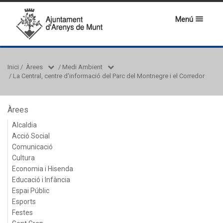
Menú
Inici
/
Àrees
/
Medi Ambient
/
La Central, centre d'informació del Parc del Montnegre i el Corredor
Àrees
Alcaldia
Acció Social
Comunicació
Cultura
Economia i Hisenda
Educació i Infància
Espai Públic
Esports
Festes