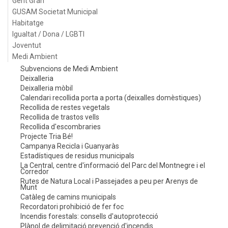
Gent Gran
GUSAM Societat Municipal
Habitatge
Igualtat / Dona / LGBTI
Joventut
Medi Ambient
Subvencions de Medi Ambient
Deixalleria
Deixalleria mòbil
Calendari recollida porta a porta (deixalles domèstiques)
Recollida de restes vegetals
Recollida de trastos vells
Recollida d'escombraries
Projecte Tria Bé!
Campanya Recicla i Guanyaràs
Estadístiques de residus municipals
La Central, centre d'informació del Parc del Montnegre i el
Corredor
Rutes de Natura Local i Passejades a peu per Arenys de
Munt
Catàleg de camins municipals
Recordatori prohibició de fer foc
Incendis forestals: consells d'autoprotecció
Plànol de delimitació prevenció d'incendis