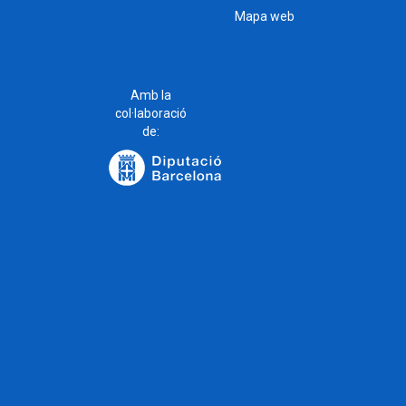
Mapa web
Amb la
col·laboració
de: