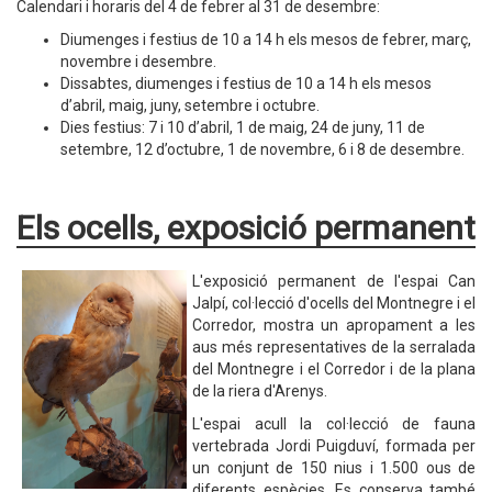
Calendari i horaris del 4 de febrer al 31 de desembre:
Diumenges i festius de 10 a 14 h els mesos de febrer, març,
novembre i desembre.
Dissabtes, diumenges i festius de 10 a 14 h els mesos
d’abril, maig, juny, setembre i octubre.
Dies festius: 7 i 10 d’abril, 1 de maig, 24 de juny, 11 de
setembre, 12 d’octubre, 1 de novembre, 6 i 8 de desembre.
Els ocells, exposició permanent
L'exposició permanent de l'espai Can
Jalpí, col·lecció d'ocells del Montnegre i el
Corredor, mostra un apropament a les
aus més representatives de la serralada
del Montnegre i el Corredor i de la plana
de la riera d'Arenys.
L'espai acull la col·lecció de fauna
vertebrada Jordi Puigduví, formada per
un conjunt de 150 nius i 1.500 ous de
diferents espècies. Es conserva també