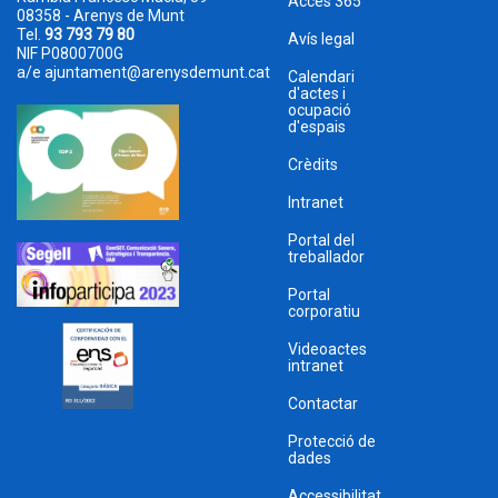
Accés 365
08358 - Arenys de Munt
Tel.
93 793 79 80
Avís legal
NIF P0800700G
a/e
ajuntament@arenysdemunt.cat
Calendari
d'actes i
ocupació
d'espais
Crèdits
Intranet
Portal del
treballador
Portal
corporatiu
Videoactes
intranet
Contactar
Protecció de
dades
Accessibilitat