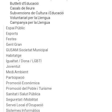
Butlletí d'Educació
Casals de lleure
Subvencions de Cultura i Educació
Voluntariat per la Llengua
Campanya per la Llengua
Espai Públic
Esports
Festes
Gent Gran
GUSAM Societat Municipal
Habitatge
Igualtat / Dona / LGBTI
Joventut
Medi Ambient
Participació
Promoció Econòmica
Promoció del Poble i Turisme
Sanitat i Salut Pública
Seguretat i Mobilitat
Servei Local d'Ocupació
Sistemes Informàtics