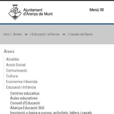
Menú
Inici
/
Àrees
/
Educació i Infància
/
Casals de lleure
Àrees
Alcaldia
Acció Social
Comunicació
Cultura
Economia i Hisenda
Educació i Infància
Centres educatius
Aules educatives
Consell d'Educació
Aliança Educació 360
Inscripció o baixa a cursos, activitats, tallers i casals