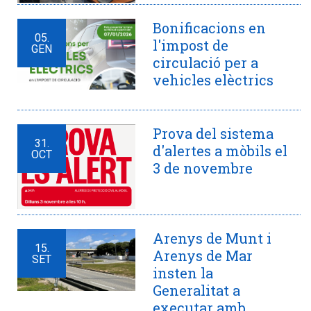
Bonificacions en
05.
l'impost de
GEN
circulació per a
vehicles elèctrics
Prova del sistema
31.
d'alertes a mòbils el
OCT
3 de novembre
Arenys de Munt i
15.
Arenys de Mar
SET
insten la
Generalitat a
executar amb