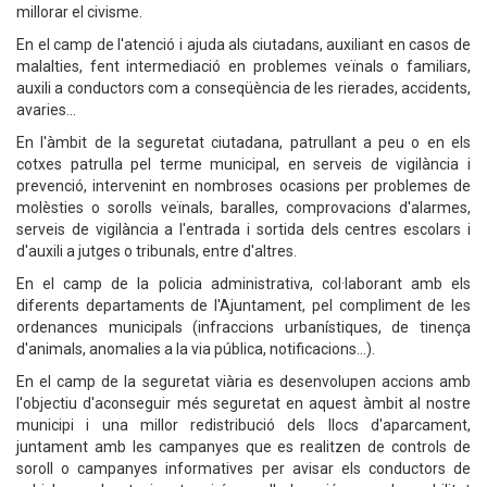
millorar el civisme.
En el camp de l'atenció i ajuda als ciutadans, auxiliant en casos de
malalties, fent intermediació en problemes veïnals o familiars,
auxili a conductors com a conseqüència de les rierades, accidents,
avaries...
En l'àmbit de la seguretat ciutadana, patrullant a peu o en els
cotxes patrulla pel terme municipal, en serveis de vigilància i
prevenció, intervenint en nombroses ocasions per problemes de
molèsties o sorolls veïnals, baralles, comprovacions d'alarmes,
serveis de vigilància a l'entrada i sortida dels centres escolars i
d'auxili a jutges o tribunals, entre d'altres.
En el camp de la policia administrativa, col·laborant amb els
diferents departaments de l'Ajuntament, pel compliment de les
ordenances municipals (infraccions urbanístiques, de tinença
d'animals, anomalies a la via pública, notificacions...).
En el camp de la seguretat viària es desenvolupen accions amb
l'objectiu d'aconseguir més seguretat en aquest àmbit al nostre
municipi i una millor redistribució dels llocs d'aparcament,
juntament amb les campanyes que es realitzen de controls de
soroll o campanyes informatives per avisar els conductors de