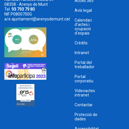
Accés 365
08358 - Arenys de Munt
Tel.
93 793 79 80
Avís legal
NIF P0800700G
a/e
ajuntament@arenysdemunt.cat
Calendari
d'actes i
ocupació
d'espais
Crèdits
Intranet
Portal del
treballador
Portal
corporatiu
Videoactes
intranet
Contactar
Protecció de
dades
Accessibilitat