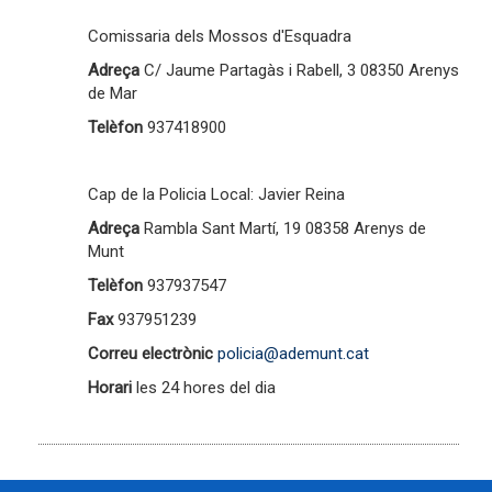
Comissaria dels Mossos d'Esquadra
Adreça
C/ Jaume Partagàs i Rabell, 3 08350 Arenys
de Mar
Telèfon
937418900
Cap de la Policia Local:
Javier Reina
Adreça
Rambla Sant Martí, 19 08358 Arenys de
Munt
Telèfon
937937547
Fax
937951239
Correu electrònic
policia@ademunt.cat
Horari
les 24 hores del dia